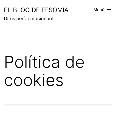
Vés
EL BLOG DE FESOMIA
Menú
al
Difús però emocionant…
contingut
Política de
cookies