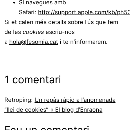
Si navegues amb
Safari:
http://support.apple.com/kb/ph5
Si et calen més detalls sobre l’ús que fem
de les
cookies
escriu-nos
a
hola@fesomia.cat
i te n’informarem.
1 comentari
Retroping:
Un repàs ràpid a l’anomenada
“llei de cookies” « El blog d’Enraona
Feu un comentari