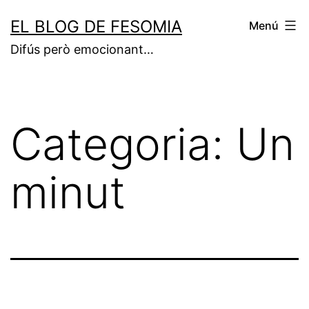
Vés
EL BLOG DE FESOMIA
Menú
al
Difús però emocionant…
contingut
Categoria:
Un
minut