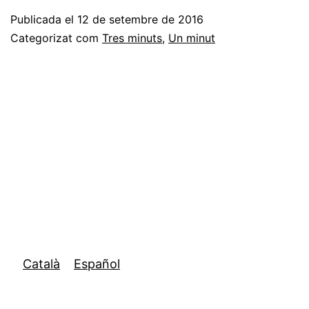
Faceb
Publicada el
12 de setembre de 2016
quan
Categorizat com
Tres minuts
,
Un minut
tinc
més
èxit
Català
Español