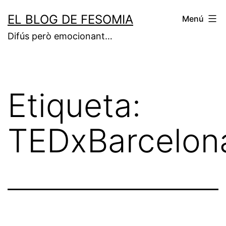
Vés
EL BLOG DE FESOMIA
Menú
al
Difús però emocionant…
contingut
Etiqueta:
TEDxBarcelon