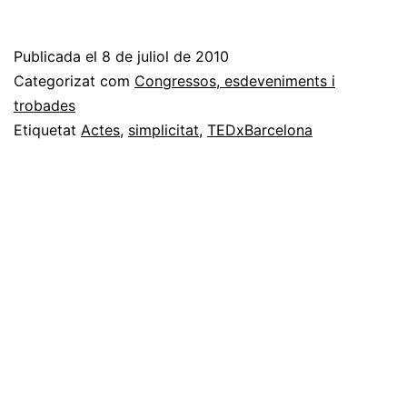
sentir
parlar
Publicada el
8 de juliol de 2010
la
Categorizat com
Congressos, esdeveniments i
gent
trobades
Etiquetat
Actes
,
simplicitat
,
TEDxBarcelona