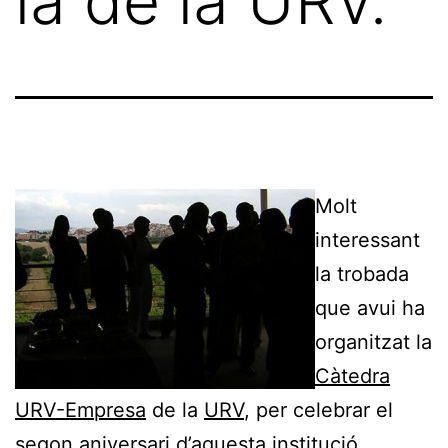
ia de la URV.
Molt
interessant
la trobada
que avui ha
organitzat la
Càtedra
URV-Empresa
de la
URV
, per celebrar el
segon aniversari d’aquesta institució