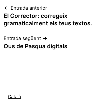
Navegació
Entrada anterior
El Corrector: corregeix
d'entrades
gramaticalment els teus textos.
Entrada següent
Ous de Pasqua digitals
Català