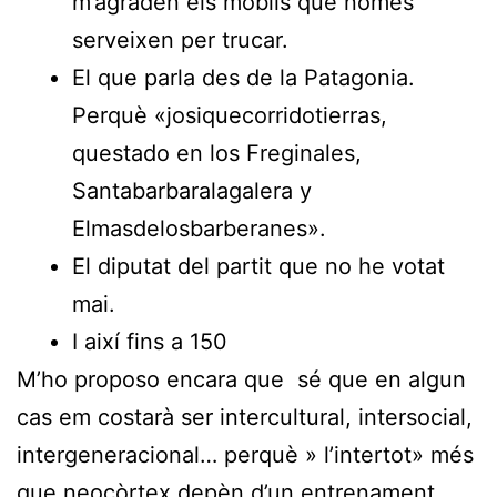
m’agraden els mòbils que només
serveixen per trucar.
El que parla des de la Patagonia.
Perquè «josiquecorridotierras,
questado en los Freginales,
Santabarbaralagalera y
Elmasdelosbarberanes».
El diputat del partit que no he votat
mai.
I així fins a 150
M’ho proposo encara que sé que en algun
cas em costarà ser intercultural, intersocial,
intergeneracional… perquè » l’intertot» més
que neocòrtex depèn d’un entrenament