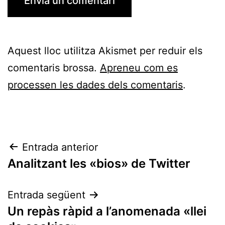
Aquest lloc utilitza Akismet per reduir els
comentaris brossa.
Apreneu com es
processen les dades dels comentaris
.
Navegació
Entrada anterior
Analitzant les «bios» de Twitter
d'entrades
Entrada següent
Un repàs ràpid a l’anomenada «llei