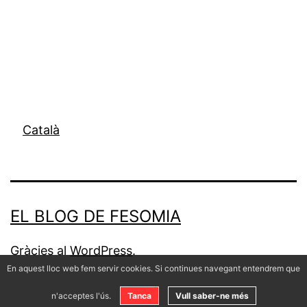
Català
EL BLOG DE FESOMIA
Gràcies al
WordPress
.
En aquest lloc web fem servir cookies. Si continues navegant entendrem que
n'acceptes l'ús.
Tanca
Vull saber-ne més