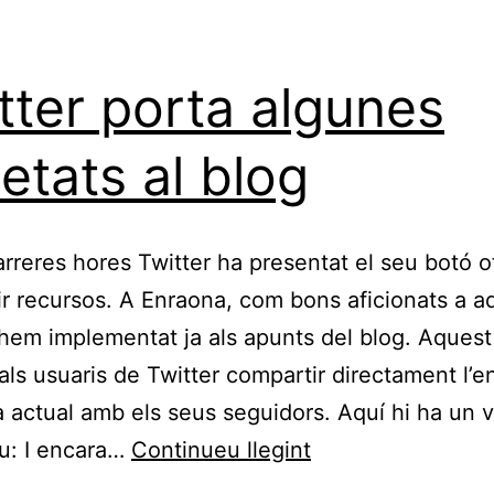
tter porta algunes
etats al blog
arreres hores Twitter ha presentat el seu botó of
r recursos. A Enraona, com bons aficionats a a
l’hem implementat ja als apunts del blog. Aquest
ls usuaris de Twitter compartir directament l’en
a actual amb els seus seguidors. Aquí hi ha un 
Twitter
iu: I encara…
Continueu llegint
porta