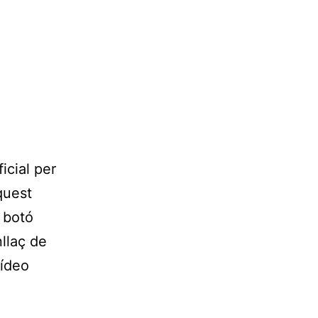
icial per
quest
 botó
llaç de
vídeo