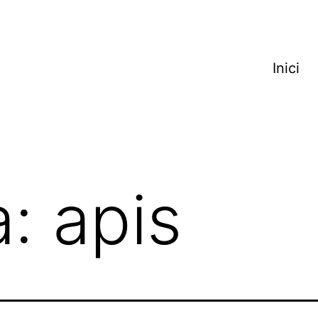
Inici
a:
apis