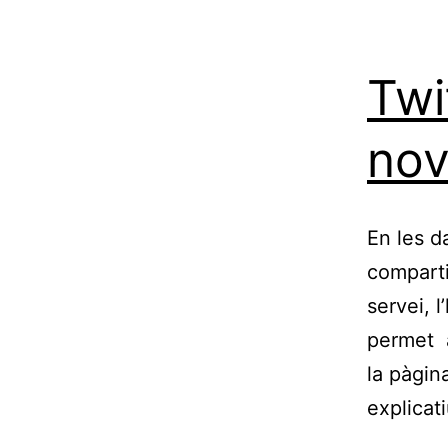
Twi
nov
En les d
comparti
servei, 
permet a
la pàgin
explicat