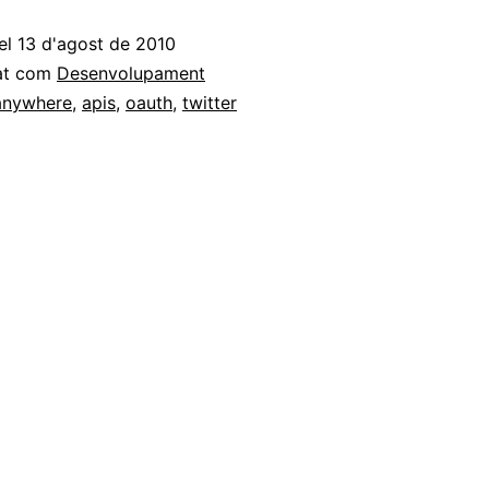
algunes
el
13 d'agost de 2010
novetats
at com
Desenvolupament
al
anywhere
,
apis
,
oauth
,
twitter
blog