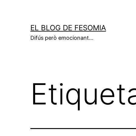
Vés
al
contingut
EL BLOG DE FESOMIA
Difús però emocionant…
Etiquet