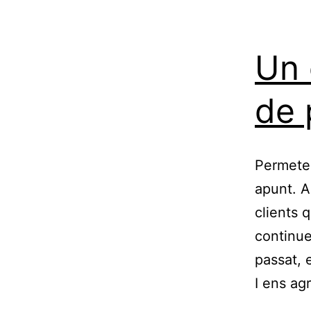
Un 
de 
Permeteu
apunt. A
clients
continue
passat, 
I ens ag