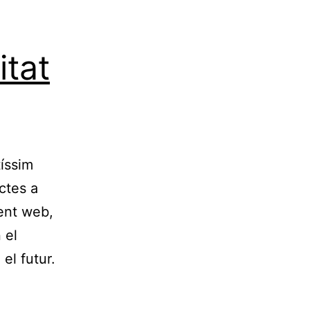
tat
íssim
ctes a
ent web,
 el
el futur.
vant