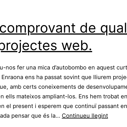
comprovant de quali
projectes web.
-nos fer una mica d’autobombo en aquest curt
 Enraona ens ha passat sovint que lliurem proje
 que, amb certs coneixements de desenvolupam
n ells mateixos ampliant-los. Ens hem trobat en
en el present i esperem que continuï passant en 
Un
rada pensar que és la…
Continueu llegint
compro