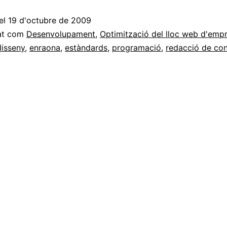
de
el
19 d'octubre de 2009
qualita
at com
Desenvolupament
,
Optimització del lloc web d'emp
de
disseny
,
enraona
,
estàndards
,
programació
,
redacció de con
projec
web.