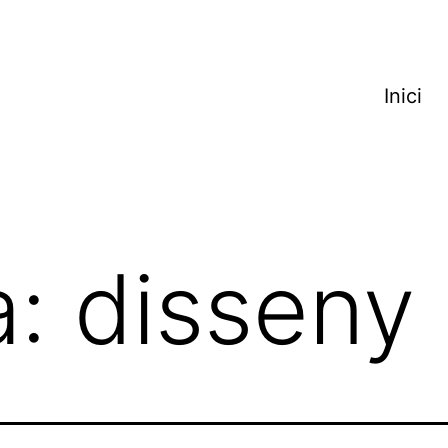
Inici
a:
disseny