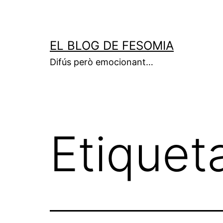
Vés
al
contingut
EL BLOG DE FESOMIA
Difús però emocionant…
Etiquet