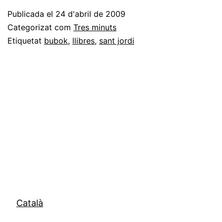
publicar
Publicada el
24 d'abril de 2009
llibres
Categorizat com
Tres minuts
a
Etiquetat
bubok
,
llibres
,
sant jordi
Internet
Català