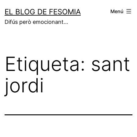
Vés
EL BLOG DE FESOMIA
Menú
al
Difús però emocionant…
contingut
Etiqueta:
sant
jordi