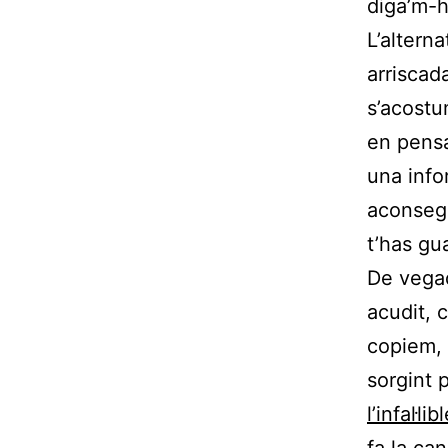
diga’m-h
L’altern
arriscad
s’acostu
en pensa
una info
aconsegu
t’has gu
De vegad
acudit, 
copiem, 
sorgint 
l’infal·l