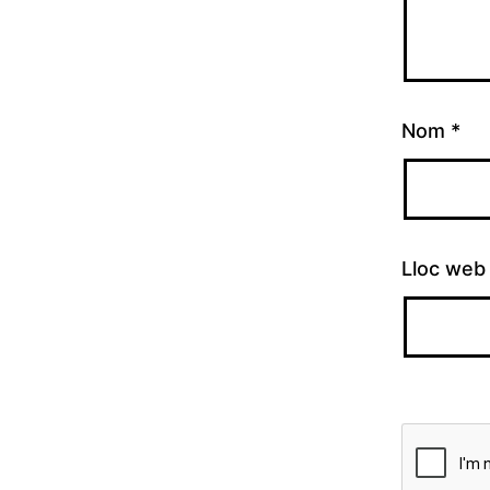
Nom
*
Lloc web