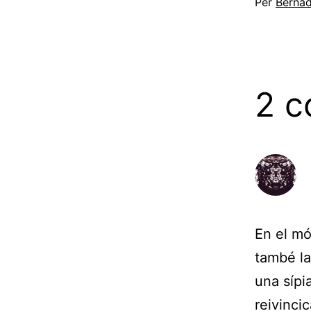
Per
Bernad
2 c
En el mó
també la
una sípi
reivinci