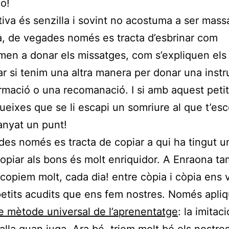
o!
ativa és senzilla i sovint no acostuma a ser mass
a, de vegades només es tracta d’esbrinar com
men a donar els missatges, com s’expliquen els a
r si tenim una altra manera per donar una instr
rmació o una recomanació. I si amb aquest petit
eixes que se li escapi un somriure al que t’esco
anyat un punt!
es només es tracta de copiar a qui ha tingut u
copiar als bons és molt enriquidor. A Enraona t
copiem molt, cada dia! entre còpia i còpia ens 
petits acudits que ens fem nostres. Només apli
ible mètode universal de l’aprenentatge
: la imitac