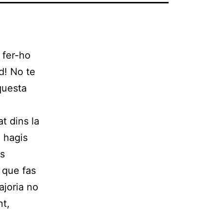
l fer-ho
d! No te
questa
at dins la
e hagis
es
 que fas
ajoria no
nt,