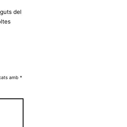
nguts del
ltes
rcats amb
*