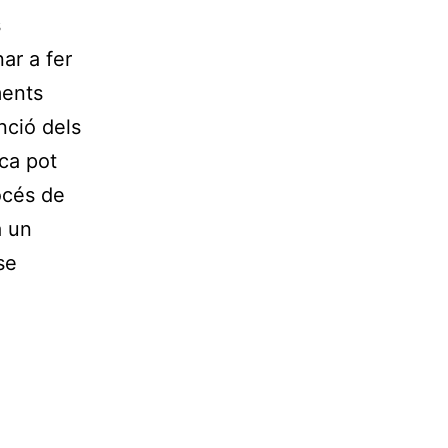
s
ar a fer
ments
nció dels
ica pot
océs de
a un
se