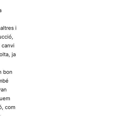
a
ltres i
ucció,
 canvi
lta, ja
n bon
ambé
van
quem
ió, com