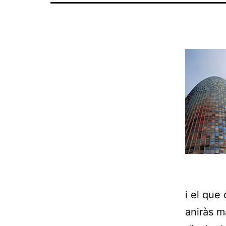
i el que
aniràs m