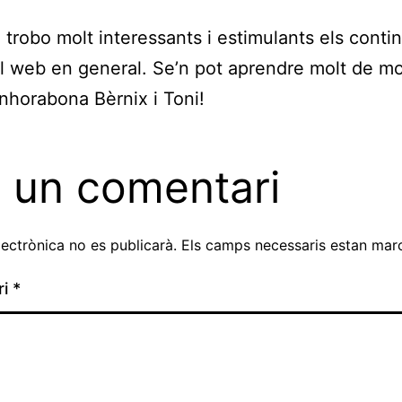
, trobo molt interessants i estimulants els conti
el web en general. Se’n pot aprendre molt de mo
nhorabona Bèrnix i Toni!
 un comentari
lectrònica no es publicarà.
Els camps necessaris estan ma
ri
*