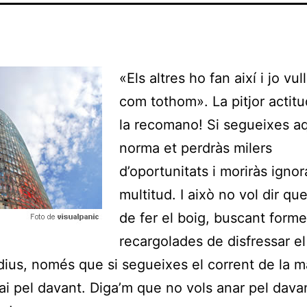
«Els altres ho fan així i jo vul
com tothom». La pitjor actitu
la recomano! Si segueixes a
norma et perdràs milers
d’oportunitats i moriràs ignor
multitud. I això no vol dir qu
de fer el boig, buscant form
recargolades de disfressar el
 dius, només que si segueixes el corrent de la m
ai pel davant. Diga’m que no vols anar pel dava