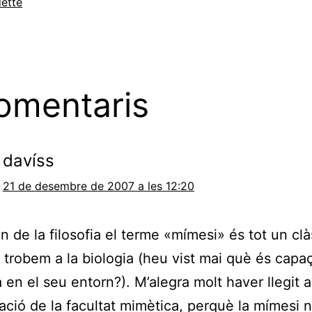
ette
omentaris
davíss
21 de desembre de 2007 a les 12:20
n de la filosofia el terme «mímesi» és tot un clàs
 trobem a la biologia (heu vist mai què és capaç
a en el seu entorn?). M’alegra molt haver llegit 
cació de la facultat mimètica, perquè la mímesi 