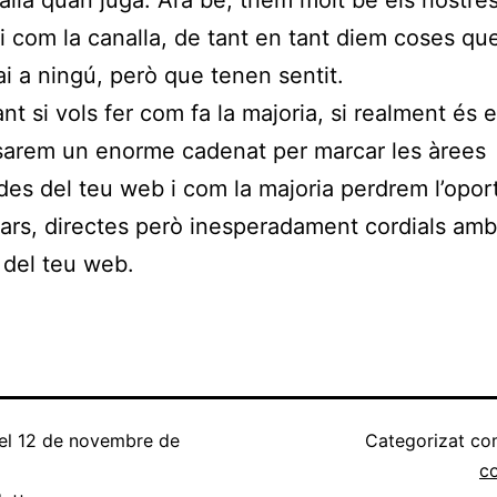
nalla quan juga. Ara bé, triem molt bé els nostre
i com la canalla, de tant en tant diem coses q
ai a ningú, però que tenen sentit.
nt si vols fer com fa la majoria, si realment és 
sarem un enorme cadenat per marcar les àrees
ides del teu web i com la majoria perdrem l’opor
lars, directes però inesperadament cordials amb
s del teu web.
el
12 de novembre de
Categorizat c
c