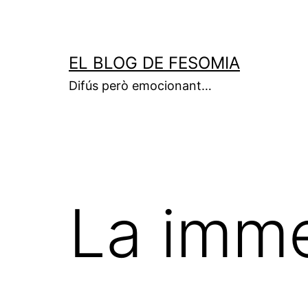
Vés
al
contingut
EL BLOG DE FESOMIA
Difús però emocionant…
La imme