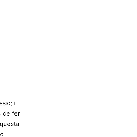
sic; i
 de fer
aquesta
no