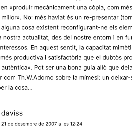
a en «produir mecànicament una còpia, com mé
 millor». No: més haviat és un re-presentar (torn
 alguna cosa existent reconfigurant-ne els ele
a nostra actualitat, des del nostre entorn i en fu
interessos. En aquest sentit, la capacitat mimèt
 més productiva i satisfactòria que el dubtòs pr
 autèntica». Pot ser una bona guia allò que dei
 com Th.W.Adorno sobre la mímesi: un deixar-
per la cosa…
davíss
21 de desembre de 2007 a les 12:24