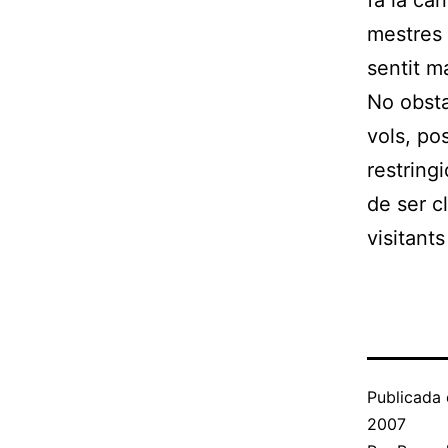
fa la ca
mestres 
sentit m
No obsta
vols, po
restring
de ser c
visitant
Publicada 
2007