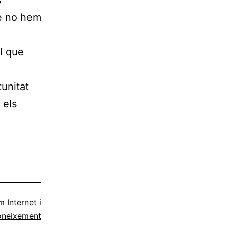
s
ue no hem
el que
tunitat
 els
om
Internet i
oneixement