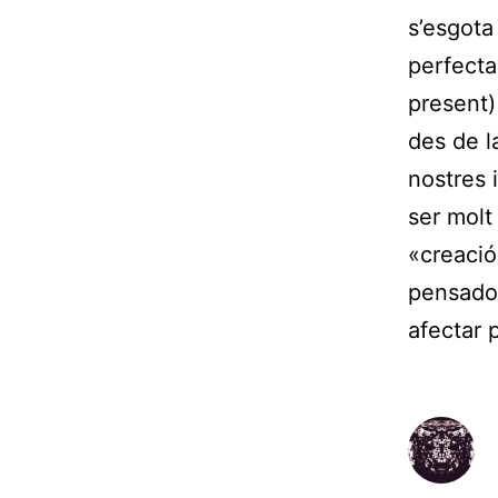
s’esgot
perfecta
present)
des de l
nostres 
ser molt
«creació
pensador
afectar 