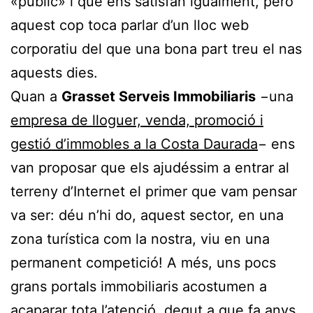
«públic» i que ens satisfan igualment, però
aquest cop toca parlar d’un lloc web
corporatiu del que una bona part treu el nas
aquests dies.
Quan a
Grasset Serveis Immobiliaris
−una
empresa de lloguer, venda, promoció i
gestió d’immobles a la Costa Daurada
− ens
van proposar que els ajudéssim a entrar al
terreny d’Internet el primer que vam pensar
va ser: déu n’hi do, aquest sector, en una
zona turística com la nostra, viu en una
permanent competició! A més, uns pocs
grans portals immobiliaris acostumen a
acaparar tota l’atenció, degut a que fa anys