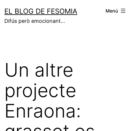
Vés
EL BLOG DE FESOMIA
Menú
al
Difús però emocionant…
contingut
Un altre
projecte
Enraona: