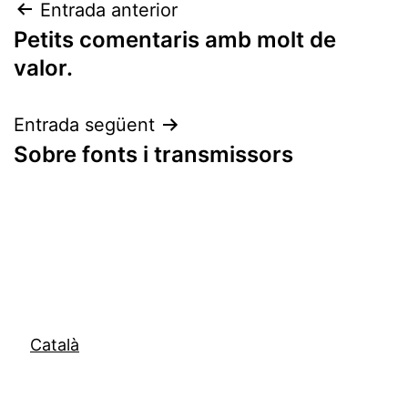
Navegació
Entrada anterior
Petits comentaris amb molt de
d'entrades
valor.
Entrada següent
Sobre fonts i transmissors
Català