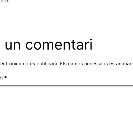
ette
 un comentari
lectrònica no es publicarà.
Els camps necessaris estan ma
ri
*