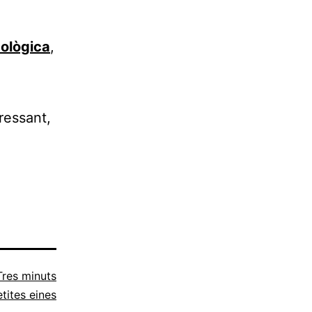
i
cològica
,
eressant,
Tres minuts
tites eines