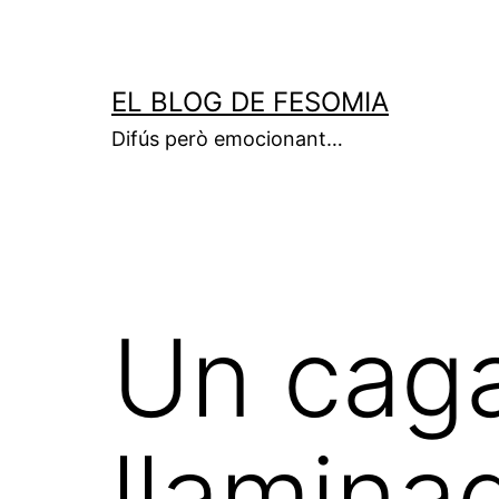
Vés
al
contingut
EL BLOG DE FESOMIA
Difús però emocionant…
Un caga
llaminad