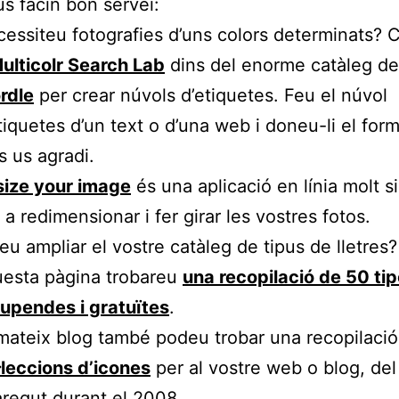
us facin bon servei:
essiteu fotografies d’uns colors determinats?
ulticolr Search Lab
dins del enorme catàleg de 
rdle
per crear núvols d’etiquetes. Feu el núvol
tiquetes d’un text o d’una web i doneu-li el for
 us agradi.
size your image
és una aplicació en línia molt s
 a redimensionar i fer girar les vostres fotos.
eu ampliar el vostre catàleg de tipus de lletres
esta pàgina trobareu
una recopilació de 50 ti
upendes i gratuïtes
.
mateix blog també podeu trobar una recopilaci
·leccions d’icones
per al vostre web o blog, del 
regut durant el 2008.