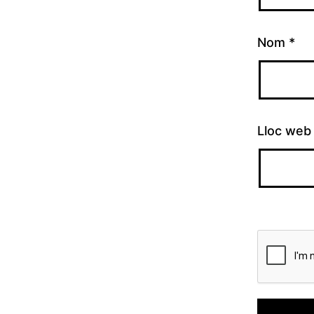
Nom
*
Lloc web