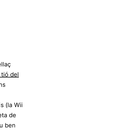
llaç
tió del
ns
s (la Wii
eta de
eu ben