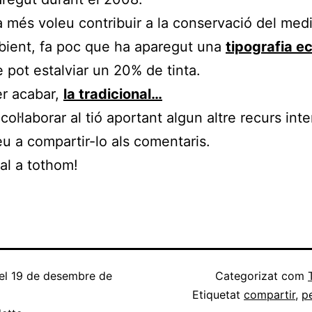
a més voleu contribuir a la conservació del med
ient, fa poc que ha aparegut una
tipografia e
 pot estalviar un 20% de tinta.
er acabar,
la tradicional…
col·laborar al tió aportant algun altre recurs int
u a compartir-lo als comentaris.
al a tothom!
el
19 de desembre de
Categorizat com
Etiquetat
compartir
,
pe