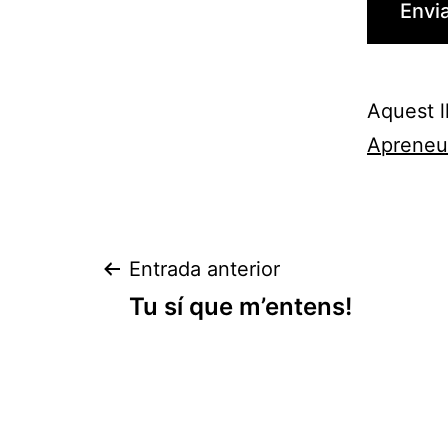
Aquest l
Apreneu
Navegació
Entrada anterior
Tu sí que m’entens!
d'entrades