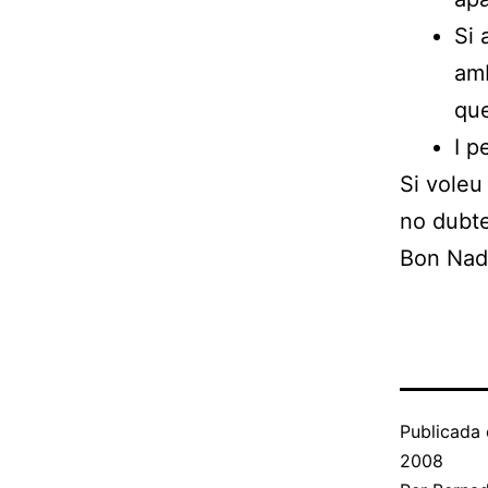
Si 
amb
que
I p
Si voleu 
no dubte
Bon Nad
Publicada 
2008