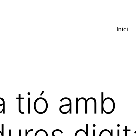
Inici
 tió amb
ures digit