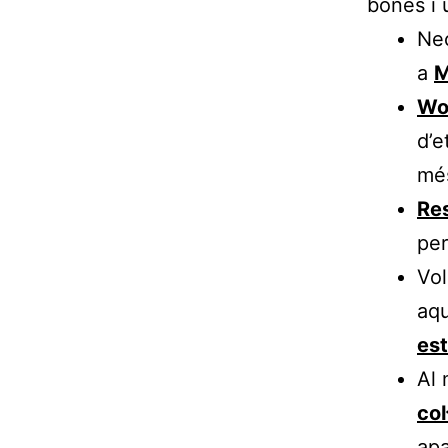
bones i 
Nec
a
M
Wo
d’e
més
Re
per
Vol
aqu
est
Al 
col
apa