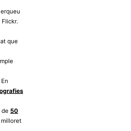
 Cerqueu
Flickr.
mat que
imple
? En
pografies
ó de
50
milloret