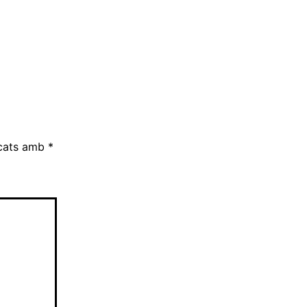
rcats amb
*