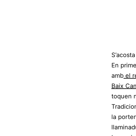
S’acosta
En prime
amb
el r
Baix Ca
toquen m
Tradicio
la porte
llaminad