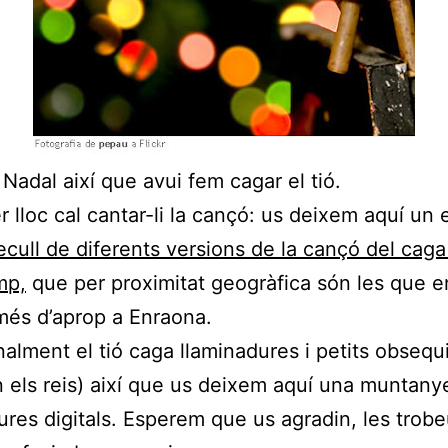
 Nadal així que avui fem cagar el tió.
r lloc cal cantar-li la cançó: us deixem aquí un e
ecull de diferents versions de la cançó del caga 
mp,
que per proximitat geogràfica són les que e
és d’aprop a Enraona.
nalment el tió caga llaminadures i petits obsequi
n els reis) així que us deixem aquí una muntany
ures digitals. Esperem que us agradin, les trob