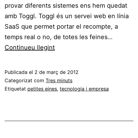
provar diferents sistemes ens hem quedat
amb Toggl. Toggl és un servei web en línia
SaaS que permet portar el recompte, a
temps real o no, de totes les feines…
Toggl,
Continueu llegint
per
registrar
Publicada el
2 de març de 2012
fàcilment
Categorizat com
Tres minuts
les
Etiquetat
petites eines
,
tecnologia i empresa
nostres
hores
de
treball