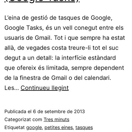
L’eina de gestió de tasques de Google,
Google Tasks, és un vell conegut entre els
usuaris de Gmail. Tot i que sempre ha estat
allà, de vegades costa treure-li tot el suc
degut a un detall: la interfície estàndard
que ofereix és limitada, sempre dependent
de la finestra de Gmail o del calendari.
Redescobrint
Les…
Continueu llegint
les
tasques
Publicada el
6 de setembre de 2013
de
Categorizat com
Tres minuts
Google
Etiquetat
google
,
petites eines
,
tasques