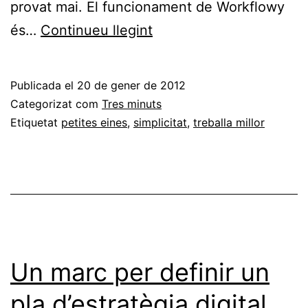
provat mai. El funcionament de Workflowy
Workflowy,
és…
Continueu llegint
llistes
de
Publicada el
20 de gener de 2012
tasques?
Categorizat com
Tres minuts
Més
Etiquetat
petites eines
,
simplicitat
,
treballa millor
simple
impossible
Un marc per definir un
pla d’estratègia digital