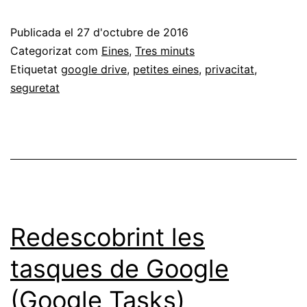
te
Publicada el
27 d'octubre de 2016
accés
Categorizat com
Eines
,
Tres minuts
als
Etiquetat
google drive
,
petites eines
,
privacitat
,
seguretat
teus
arxius
de
Google
Drive
amb
Redescobrint les
WhoHasAccess
tasques de Google
(Google Tasks)