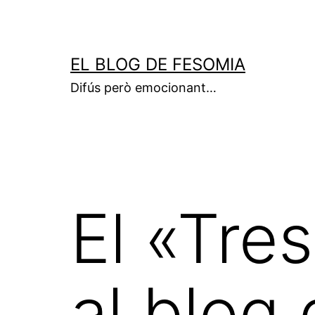
Vés
al
contingut
EL BLOG DE FESOMIA
Difús però emocionant…
El «Tres
al blog