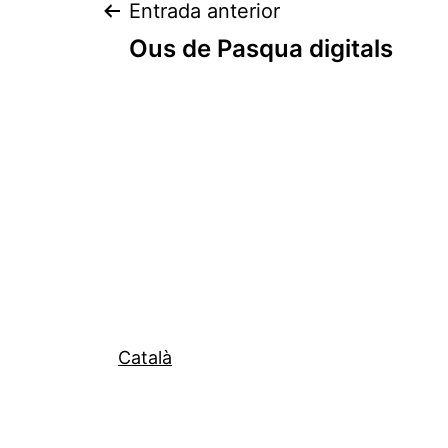
Navegació
Entrada anterior
Ous de Pasqua digitals
d'entrades
Català