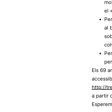
mol
el 
Per
al 
sob
col
Per
per
Els 69 a
accessib
http://t
a partir 
Esperem