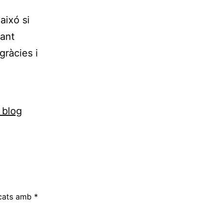
aixó si
tant
gràcies i
 blog
rcats amb
*