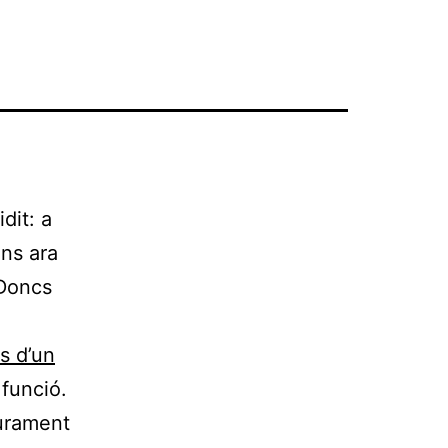
dit: a
ins ara
 Doncs
s d’un
 funció.
urament