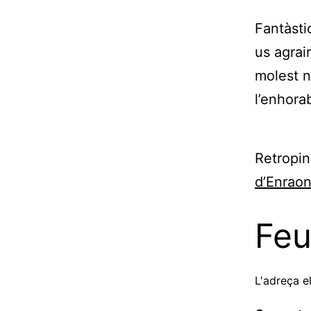
Fantàsti
us agrai
molest n
l’enhora
Retropi
d’Enrao
Feu
L'adreça e