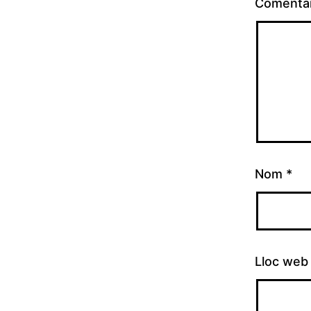
Comenta
Nom
*
Lloc web