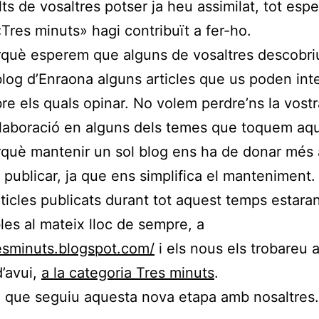
ts de vosaltres potser ja heu assimilat, tot esp
«Tres minuts» hagi contribuït a fer-ho.
què esperem que alguns de vosaltres descobr
blog d’Enraona alguns articles que us poden inte
re els quals opinar. No volem perdre’ns la vostr
·laboració en alguns dels temes que toquem aqu
què mantenir un sol blog ens ha de donar més a
 publicar, ja que ens simplifica el manteniment.
rticles publicats durant tot aquest temps estara
les al mateix lloc de sempre, a
resminuts.blogspot.com/
i els nous els trobareu 
d’avui,
a la categoria Tres minuts
.
 que seguiu aquesta nova etapa amb nosaltres.