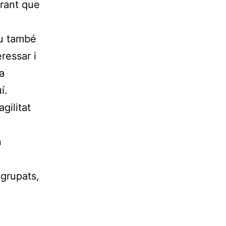
erant que
iu també
ressar i
a
í.
gilitat
n
agrupats,