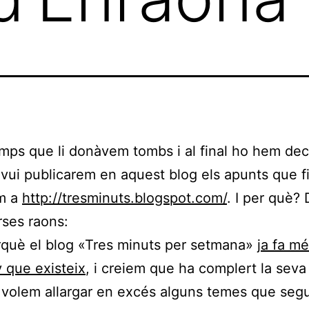
mps que li donàvem tombs i al final ho hem deci
’avui publicarem en aquest blog els apunts que f
em a
http://tresminuts.blogspot.com/
. I per què?
rses raons:
què el blog «Tres minuts per setmana»
ja fa mé
 que existeix
, i creiem que ha complert la seva
volem allargar en excés alguns temes que seg