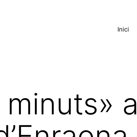
Inici
 minuts» a
 d’Enraona