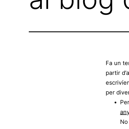
Fa un te
partir d
escriví
per dive
Per
any
No 