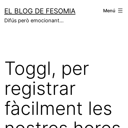
Vés
EL BLOG DE FESOMIA
Menú
al
Difús però emocionant…
contingut
Toggl, per
registrar
fàcilment les