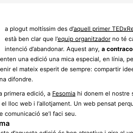
H
a plogut moltíssim des d’
aquell primer TEDxR
està ben clar que l’
equip organitzador
no té c
intenció d’abandonar. Aquest any,
a contraco
enten una edició una mica especial, en línia, p
enir el mateix esperit de sempre: compartir id
ena difondre.
a primera edició, a
Fesomia
hi donem el nostre 
 el lloc web i l’allotjament. Un web pensat perq
de comunicació se’l faci seu.
ama
sta d’aquesta edició és ben atractiva i gira al vo