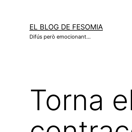
Vés
al
contingut
EL BLOG DE FESOMIA
Difús però emocionant…
Torna e
contrac