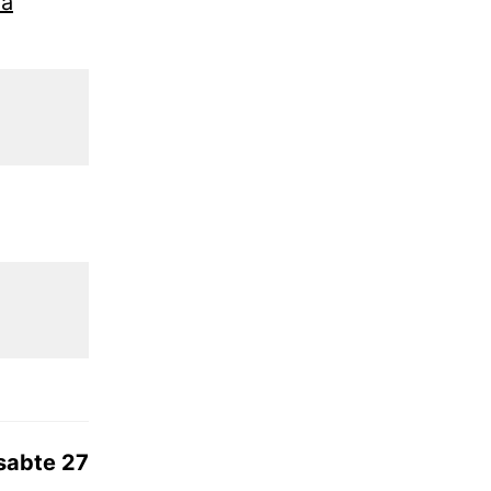
ia
sabte 27