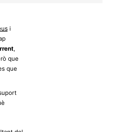
eus
i
ap
rrent
,
erò que
ees que
suport
uè
ltant del