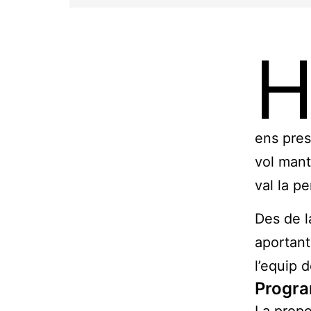
ens pres
vol mant
val la p
Des de l
aportant
l’equip 
Progr
La propo