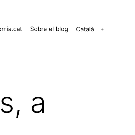
omia.cat
Sobre el blog
Català
Obre
el
menú
s, a