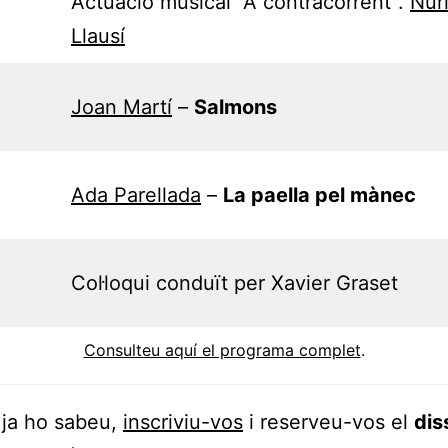
Actuació musical “A contracorrent”.
Núr
Llausí
Joan Martí
–
Salmons
Ada Parellada
–
La paella pel mànec
Col·loqui conduït per Xavier Graset
Consulteu aquí el programa complet
.
 ja ho sabeu,
inscriviu-vos
i reserveu-vos el
dis