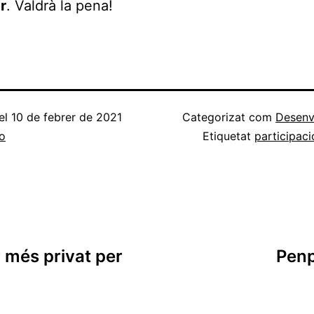
r
. Valdrà la pena!
el
10 de febrer de 2021
Categorizat com
Desenv
o
Etiquetat
participaci
 més privat per
Penpo