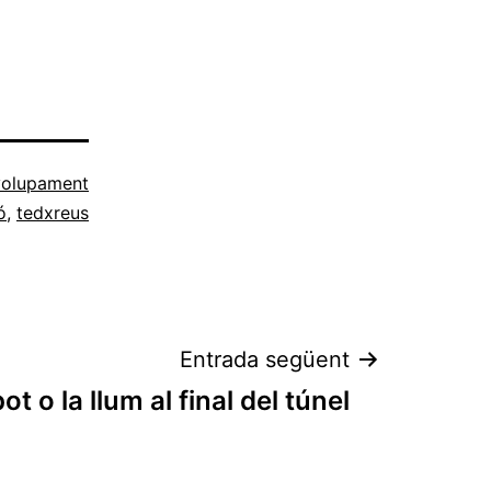
olupament
ó
,
tedxreus
Entrada següent
t o la llum al final del túnel