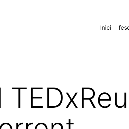
Inici
fes
l TEDxReu
orrent