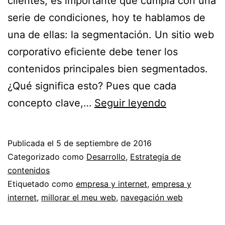
clientes, es importante que cumpla con una
serie de condiciones, hoy te hablamos de
una de ellas: la segmentación. Un sitio web
corporativo eficiente debe tener los
contenidos principales bien segmentados.
¿Qué significa esto? Pues que cada
La
concepto clave,…
Seguir leyendo
segmentació
porque
Publicada el
5 de septiembre de 2016
es
Categorizado como
Desarrollo
,
Estrategia de
importante
contenidos
Etiquetado como
empresa y internet
,
empresa y
en
internet
,
millorar el meu web
,
navegación web
un
sitio