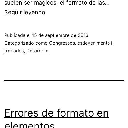
suelen ser mágicos, el formato de las…
Noviembre
Seguir leyendo
es
tiempo
Publicada el
15 de septiembre de 2016
para
Categorizado como
Congressos, esdeveniments i
TEDxReus
trobades
,
Desarrollo
Errores de formato en
elementos