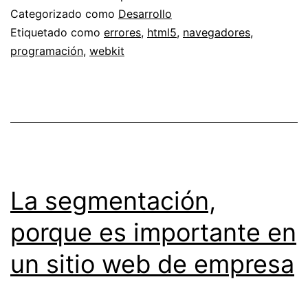
en
Categorizado como
Desarrollo
elementos
Etiquetado como
errores
,
html5
,
navegadores
,
programación
,
webkit
contenteditable
con
Webkit
(Chrome,
Safari)
La segmentación,
porque es importante en
un sitio web de empresa