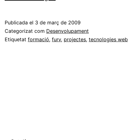
bé
la
Publicada el
3 de març de 2009
tecnologia
Categorizat com
Desenvolupament
i
Etiquetat
formació
,
furv
,
projectes
,
tecnologies web
les
alegries
no
trigaran
a
arribar.