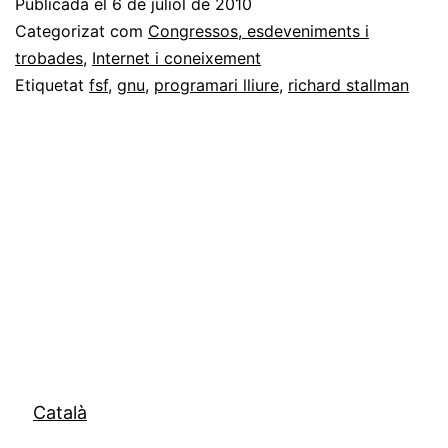
Publicada el
6 de juliol de 2010
de
Categorizat com
Congressos, esdeveniments i
Richard
trobades
,
Internet i coneixement
Etiquetat
fsf
,
gnu
,
programari lliure
,
richard stallman
Stallman
a
Tarragona
Català