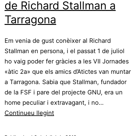
de Richard Stallman a
Tarragona
Em venia de gust conèixer al Richard
Stallman en persona, i el passat 1 de juliol
ho vaig poder fer gràcies a les VII Jornades
«àtic 2a» que els amics d’Atictes van muntar
a Tarragona. Sabia que Stallman, fundador
de la FSF i pare del projecte GNU, era un
home peculiar i extravagant, i no…
Apunts
Continueu llegint
sobre
l’actuació