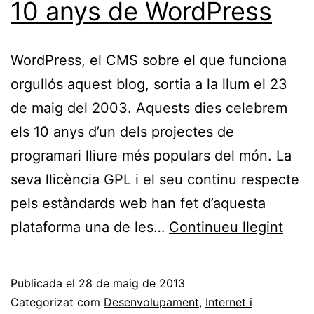
10 anys de WordPress
WordPress, el CMS sobre el que funciona
orgullós aquest blog, sortia a la llum el 23
de maig del 2003. Aquests dies celebrem
els 10 anys d’un dels projectes de
programari lliure més populars del món. La
seva llicència GPL i el seu continu respecte
pels estàndards web han fet d’aquesta
10
plataforma una de les…
Continueu llegint
anys
de
Publicada el
28 de maig de 2013
Word
Categorizat com
Desenvolupament
,
Internet i