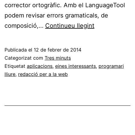
corrector ortogràfic. Amb el LanguageTool
podem revisar errors gramaticals, de
Revisió
composició,…
Continueu llegint
ortogràfica,
gramatical
Publicada el
12 de febrer de 2014
i
Categorizat com
Tres minuts
d’estil
Etiquetat
aplicacions
,
eines interessants
,
programari
lliure
,
redacció per a la web
amb
el
LanguageTool