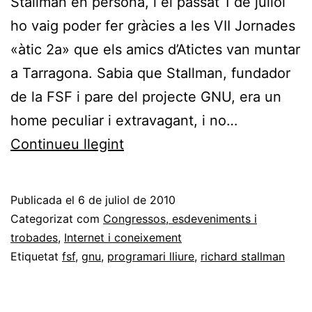
Stallman en persona, i el passat 1 de juliol
ho vaig poder fer gràcies a les VII Jornades
«àtic 2a» que els amics d’Atictes van muntar
a Tarragona. Sabia que Stallman, fundador
de la FSF i pare del projecte GNU, era un
home peculiar i extravagant, i no…
Apunts
Continueu llegint
sobre
l’actuació
Publicada el
6 de juliol de 2010
de
Categorizat com
Congressos, esdeveniments i
Richard
trobades
,
Internet i coneixement
Etiquetat
fsf
,
gnu
,
programari lliure
,
richard stallman
Stallman
a
Tarragona