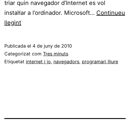
triar quin navegador d’Internet es vol
instal·lar a l’ordinador. Microsoft…
Continueu
La
llegint
importància
de
Publicada el
4 de juny de 2010
la
Categorizat com
Tres minuts
tria
Etiquetat
internet i jo
,
navegadors
,
programari lliure
del
navegador
d’Internet