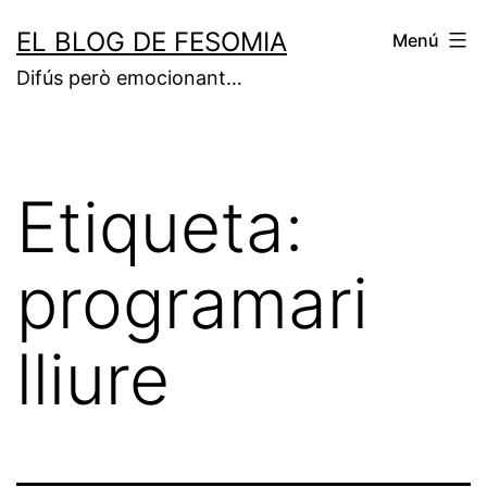
Vés
EL BLOG DE FESOMIA
Menú
al
Difús però emocionant…
contingut
Etiqueta:
programari
lliure