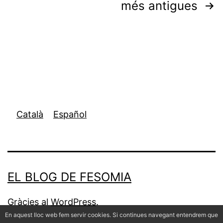
Paginació
més antigues
de
les
entrades
Català
Español
EL BLOG DE FESOMIA
Gràcies al
WordPress
.
En aquest lloc web fem servir cookies. Si continues navegant entendrem que