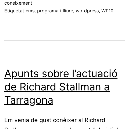
coneixement
Etiquetat
cms
,
programari lliure
,
wordpress
,
WP10
Apunts sobre l’actuació
de Richard Stallman a
Tarragona
Em venia de gust conèixer al Richard