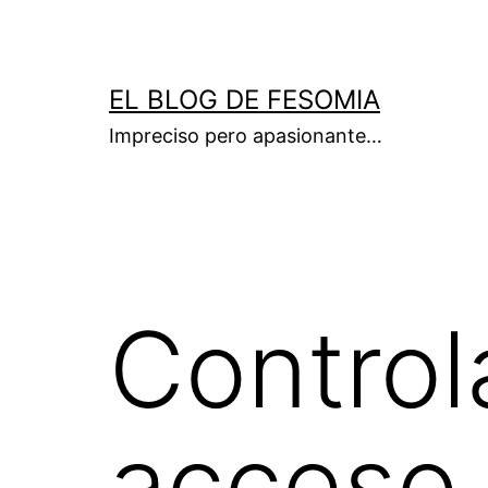
Saltar
al
contenido
EL BLOG DE FESOMIA
Impreciso pero apasionante…
Control
acceso 