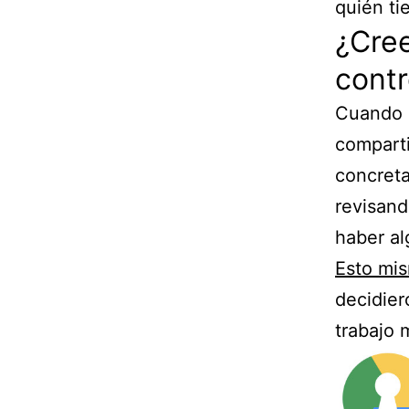
quién ti
¿Cree
contr
Cuando i
comparti
concreta
revisand
haber alg
Esto mi
decidier
trabajo 