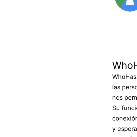
WhoH
WhoHasA
las pers
nos perm
Su funci
conexión
y espera