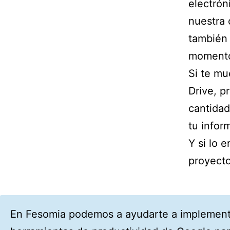
electrón
nuestra 
también 
moment
Si te mu
Drive, p
cantida
tu infor
Y si lo 
proyecto
En Fesomia podemos a ayudarte a implemen