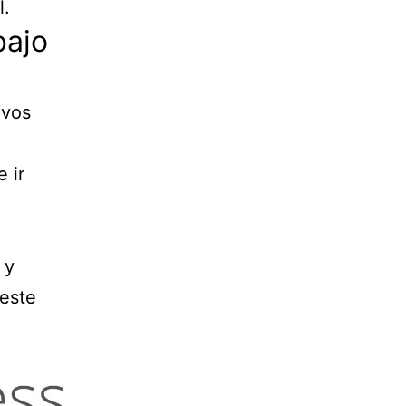
l.
bajo
ivos
 ir
 y
 este