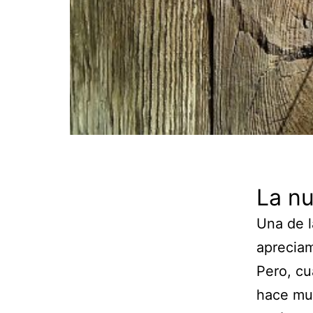
La nu
Una de l
apreciam
Pero, cu
hace muc