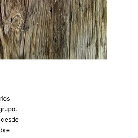
rios
grupo.
s desde
obre