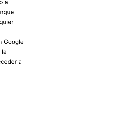
o a
unque
quier
en Google
 la
cceder a