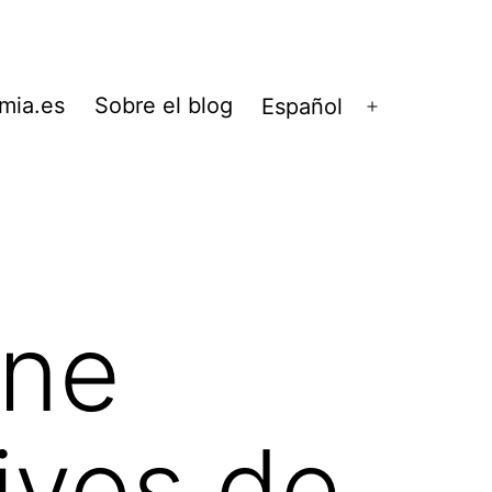
mia.es
Sobre el blog
Español
Abrir
el
menú
ene
ivos de