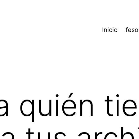
Inicio
feso
a quién ti
a tus arch