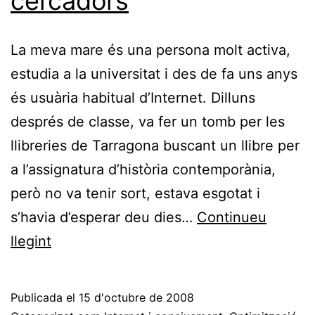
cercadors
tu.
La meva mare és una persona molt activa,
estudia a la universitat i des de fa uns anys
és usuària habitual d’Internet. Dilluns
després de classe, va fer un tomb per les
llibreries de Tarragona buscant un llibre per
a l’assignatura d’història contemporània,
però no va tenir sort, estava esgotat i
s’havia d’esperar deu dies…
Continueu
L’àvia
llegint
descobreix
el
Publicada el
15 d'octubre de 2008
posicionament