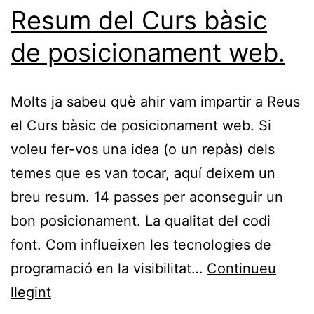
Google
Resum del Curs bàsic
per
de posicionament web.
a
fer
Molts ja sabeu què ahir vam impartir a Reus
més
el Curs bàsic de posicionament web. Si
ràpida
voleu fer-vos una idea (o un repàs) dels
i
temes que es van tocar, aquí deixem un
rendible
breu resum. 14 passes per aconseguir un
la
bon posicionament. La qualitat del codi
Web
font. Com influeixen les tecnologies de
mòbil.
programació en la visibilitat…
Continueu
Resum
llegint