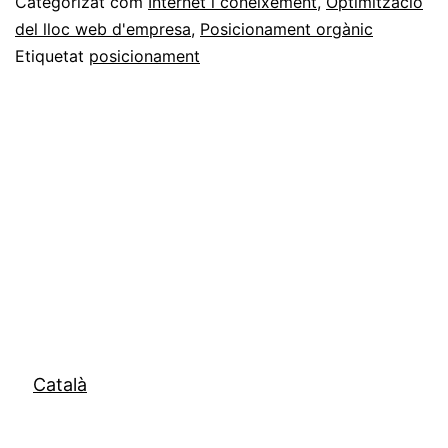
Categorizat com
Internet i coneixement
,
Optimització
en
del lloc web d'empresa
,
Posicionament orgànic
Etiquetat
posicionament
cercadors
Català