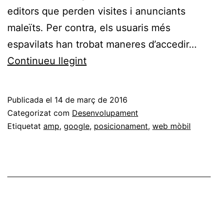
editors que perden visites i anunciants
maleïts. Per contra, els usuaris més
espavilats han trobat maneres d’accedir…
Breu
Continueu llegint
introducció
a
Publicada el
14 de març de 2016
AMP
Categorizat com
Desenvolupament
(Accelerated
Etiquetat
amp
,
google
,
posicionament
,
web mòbil
Mobile
Pages),
la
proposta
de