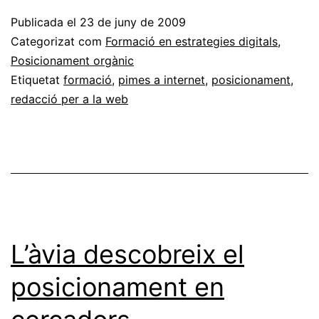
el
Publicada el
23 de juny de 2009
potencial
Categorizat com
Formació en estrategies digitals
,
del
Posicionament orgànic
Etiquetat
formació
,
pimes a internet
,
posicionament
,
teu
redacció per a la web
web?
El
curs
de
posicionament
web
L’àvia descobreix el
és
per
posicionament en
a