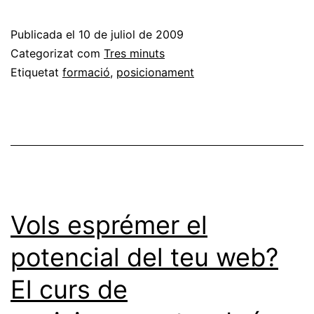
del
Curs
Publicada el
10 de juliol de 2009
bàsic
Categorizat com
Tres minuts
de
Etiquetat
formació
,
posicionament
posicionament
web.
Vols esprémer el
potencial del teu web?
El curs de