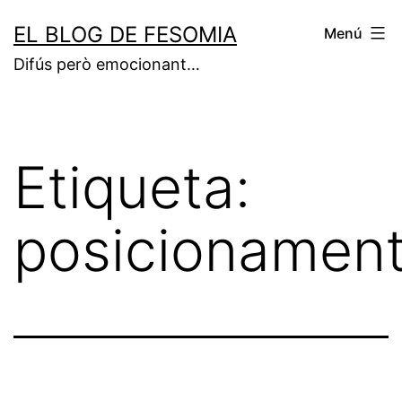
Vés
EL BLOG DE FESOMIA
Menú
al
Difús però emocionant…
contingut
Etiqueta:
posicionamen