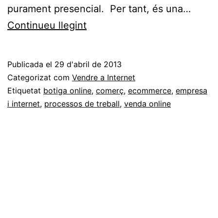
purament presencial. Per tant, és una…
La
Continueu llegint
càrrega
de
Publicada el
29 d'abril de 2013
treball
Categorizat com
Vendre a Internet
d’una
Etiquetat
botiga online
,
comerç
,
ecommerce
,
empresa
i internet
,
processos de treball
,
venda online
botiga
online