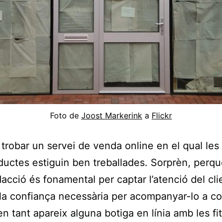
Foto de
Joost Markerink
a
Flickr
l trobar un servei de venda online en el qual les 
ductes estiguin ben treballades. Sorprèn, perq
acció és fonamental per captar l’atenció del clie
la confiança necessària per acompanyar-lo a c
en tant apareix alguna botiga en línia amb les fi