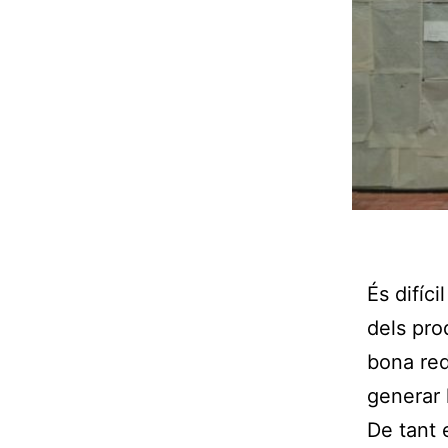
És difíci
dels pro
bona red
generar 
De tant 