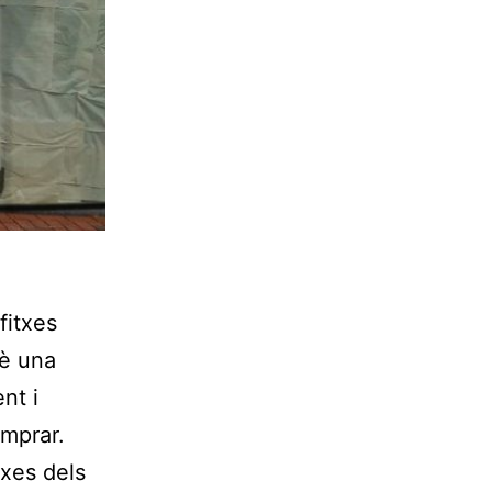
fitxes
uè una
nt i
omprar.
txes dels