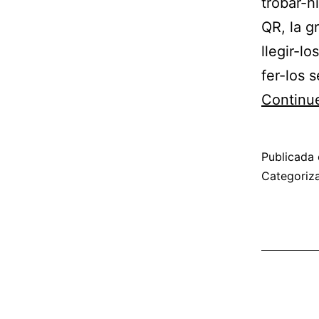
trobar-h
QR, la g
llegir-l
fer-los 
Continue
Publicada 
Categoriz