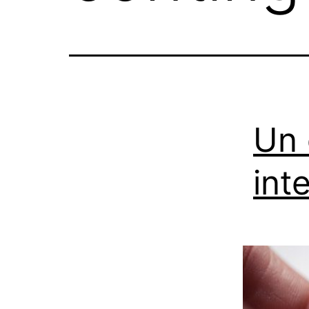
Un 
int