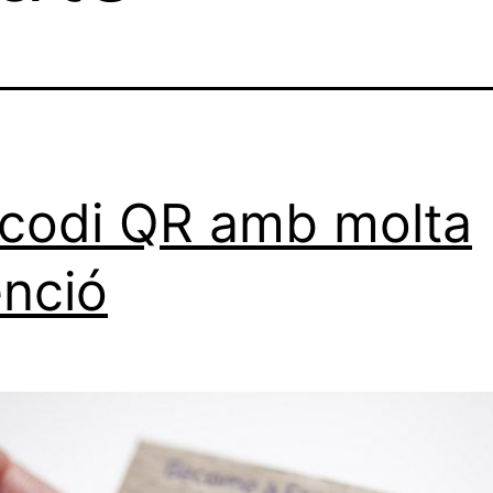
codi QR amb molta
enció