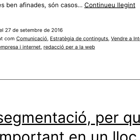
F
es ben afinades, són casos…
Continueu llegint
d
p
el
27 de setembre de 2016
q
at com
Comunicació
,
Estratègia de continguts
,
Vendre a Int
a
empresa i internet
,
redacció per a la web
a
v
segmentació, per q
important en un lloc