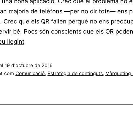
i una bona aplicació. Crec que el problema no é
ran majoria de telèfons —per no dir tots— ens 
os. Crec que els QR fallen perquè no ens preoc
servir bé. Pocs són conscients que els QR pode
Un
u llegint
codi
QR
el
19 d'octubre de 2016
amb
at com
Comunicació
,
Estratègia de continguts
,
Màrqueting d
molta
intenció