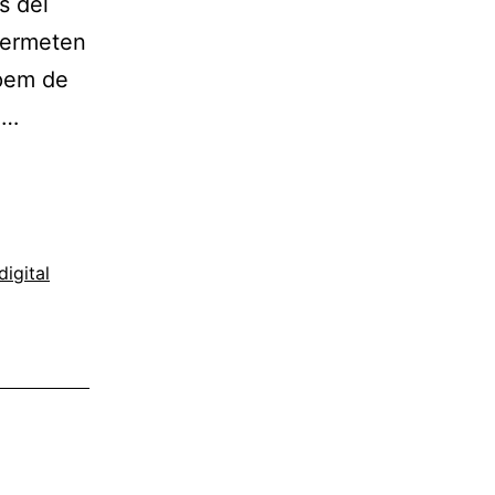
s del
permeten
upem de
n…
igital