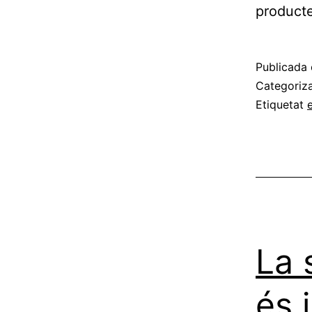
product
Publicada 
Categoriz
Etiquetat
La 
és 