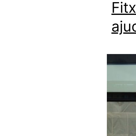
Fit
aju