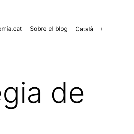
omia.cat
Sobre el blog
Català
Obre
el
menú
ègia de