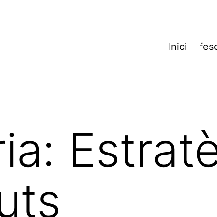
Inici
fes
ia:
Estrat
uts